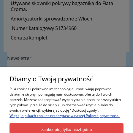
Używane siłowniki pokrywy bagażnika do Fiata
Croma.
Amortyzatorki sprowadzone z Włoch.
Numer katalogowy 51734960
Cena za komplet.
Newsletter
Dbamy o Twoją prywatność
Pliki cookies i pokrewne im technologie umożliwiają poprawne
działanie strony i pomagają nam dostosować ofertę do Twoich
potrzeb. Możesz zaakceptować wykorzystanie przez nas wszystkich
Informacje
tych plików i przejść do sklepu lub dostosować użycie plików do
swoich preferencji, wybierając opcję "Dostosuj zgody".
Więcej o plikach cookies przeczytasz w naszej Polityce prywatności.
Moje konto
zaakceptuj tylko niezbędne