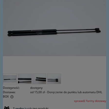
Dostępność:
dostępny
Dostawa:
od 15,00 zł
- Doręczenie do punktu lub automatu DHL
BOX
sprawdź formy dostawy
Cena nie zawiera ewentualnych kosztów płatności
2
osoby
kupiły
ten produkt