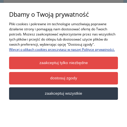
Dbamy o Twoją prywatność
Pliki cookies i pokrewne im technologie umożliwiają poprawne
działanie strony i pomagają nam dostosować ofertę do Twoich
potrzeb. Możesz zaakceptować wykorzystanie przez nas wszystkich
tych plików i przejść do sklepu lub dostosować użycie plików do
swoich preferencji, wybierając opcję "Dostosuj zgody".
Więcej o plikach cookies przeczytasz w naszej Polityce prywatności.
zaakceptuj tylko niezbędne
dostosuj zgody
emblemat, znaczek Fiat Ducato - nowy 735650986
zaakceptuj wszystkie
100,00 zł