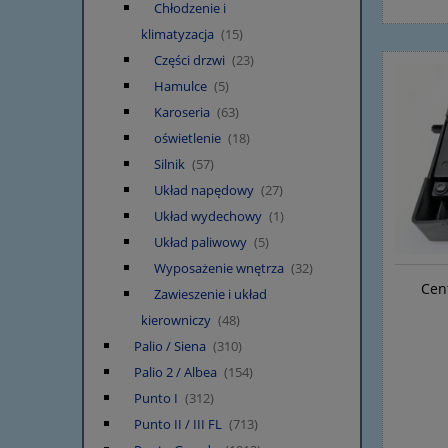
Chłodzenie i
klimatyzacja
(15)
Części drzwi
(23)
Hamulce
(5)
Karoseria
(63)
oświetlenie
(18)
Silnik
(57)
Układ napędowy
(27)
Układ wydechowy
(1)
Układ paliwowy
(5)
Wyposażenie wnętrza
(32)
Cen
Zawieszenie i układ
kierowniczy
(48)
Palio / Siena
(310)
Palio 2 / Albea
(154)
Punto I
(312)
Punto II / III FL
(713)