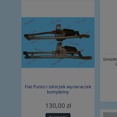
Gniazdo 
iegów Alfa
Fiat Punto I silniczek wycieraczek
śruba wah
5219703
kompletny
130,00 zł
do koszyka