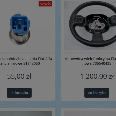
nowość
zapalniczki zasilania Fiat Alfa
kierownica wielofunkcyjna Fi
Lancia - nowe 51843050
nowa 735540435
55,00 zł
1 200,00 zł
acza górnego Alfa Romeo
Rączka, uchwyt, wspornik, pods
147 156
do linki maski Fiat Bravo II - no
do koszyka
do koszyka
oryginalny 46784592
35,00 zł
91,00 zł
do koszyka
do koszyka