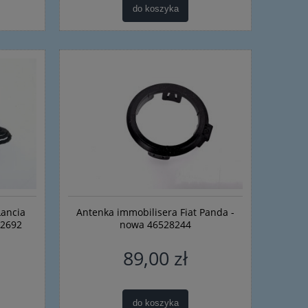
do koszyka
Lancia
Antenka immobilisera Fiat Panda -
92692
nowa 46528244
89,00 zł
do koszyka