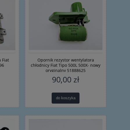
 Fiat
Opornik rezystor wentylatora
96
chłodnicy Fiat Tipo 500L 500X- nowy
oryginalny 51888625
90,00 zł
do koszyka