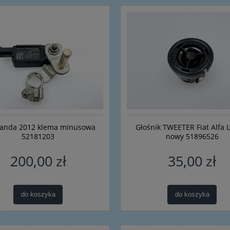
Panda 2012 klema minusowa
Głośnik TWEETER Fiat Alfa 
52181203
nowy 51896526
200,00 zł
35,00 zł
do koszyka
do koszyka