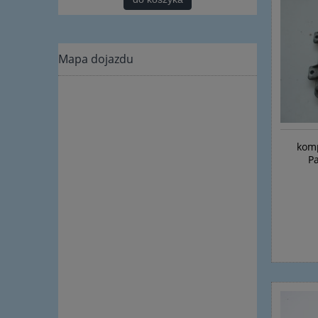
Mapa dojazdu
komp
P