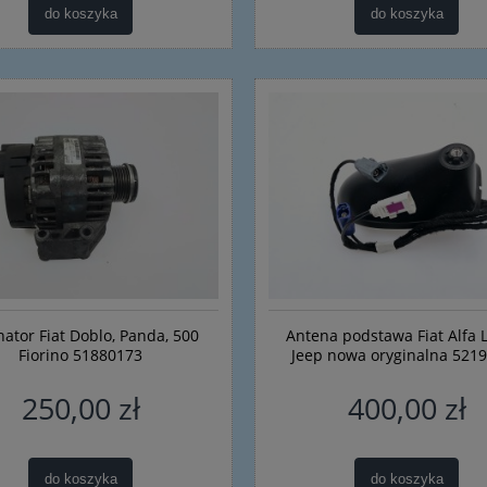
do koszyka
do koszyka
nator Fiat Doblo, Panda, 500
Antena podstawa Fiat Alfa 
Fiorino 51880173
Jeep nowa oryginalna 521
250,00 zł
400,00 zł
do koszyka
do koszyka