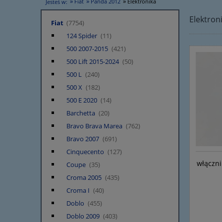
»
»
»
Fiat
Panda 2012
Elektronika
Jesteś w:
Elektron
Fiat
(7754)
124 Spider
(11)
500 2007-2015
(421)
500 Lift 2015-2024
(50)
500 L
(240)
500 X
(182)
500 E 2020
(14)
Barchetta
(20)
Bravo Brava Marea
(762)
Bravo 2007
(691)
Cinquecento
(127)
włączni
Coupe
(35)
Croma 2005
(435)
Croma I
(40)
Doblo
(455)
Doblo 2009
(403)