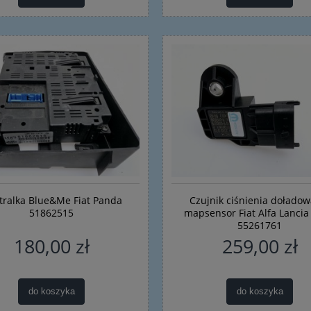
tralka Blue&Me Fiat Panda
Czujnik ciśnienia doładow
51862515
mapsensor Fiat Alfa Lanci
55261761
180,00 zł
259,00 zł
do koszyka
do koszyka