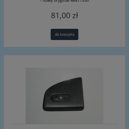
- nowy oryginał 46411550
81,00 zł
do koszyka