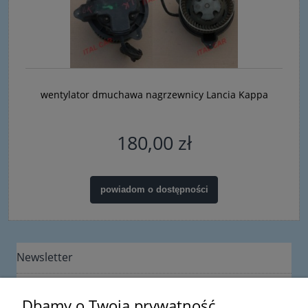
wentylator dmuchawa nagrzewnicy Lancia Kappa
180,00 zł
powiadom o dostępności
Newsletter
Dbamy o Twoją prywatność