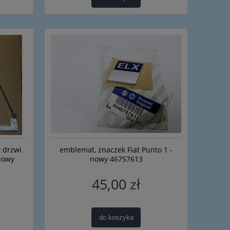
 drzwi
emblemat, znaczek Fiat Punto 1 -
iowy
nowy 46757613
45,00 zł
do koszyka