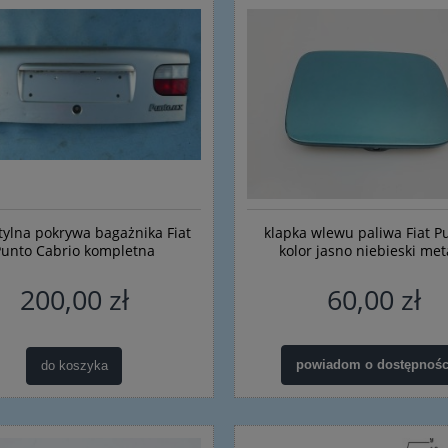
tylna pokrywa bagażnika Fiat
klapka wlewu paliwa Fiat P
Punto Cabrio kompletna
kolor jasno niebieski met
200,00 zł
60,00 zł
acza górnego Alfa Romeo
Rączka, uchwyt, wspornik, pods
powiadom o dostępnośc
do koszyka
147 156
do linki maski Fiat Bravo II - no
oryginalny 46784592
35,00 zł
91,00 zł