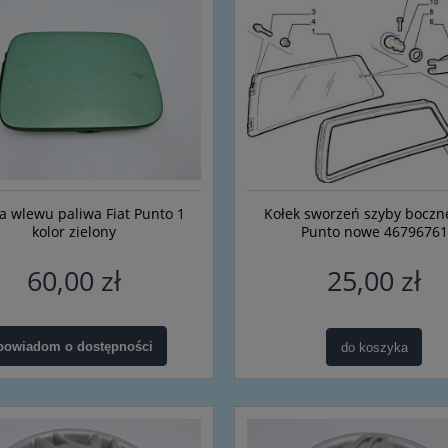
do koszyka
do koszyka
a wlewu paliwa Fiat Punto 1
Kołek sworzeń szyby boczne
kolor zielony
Punto nowe 46796761
60,00 zł
25,00 zł
powiadom o dostępności
do koszyka