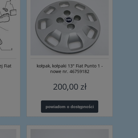
do koszyka
do ko
j Fiat
kołpak, kołpaki 13" Fiat Punto 1 -
nowe nr. 46759182
200,00 zł
powiadom o dostępności