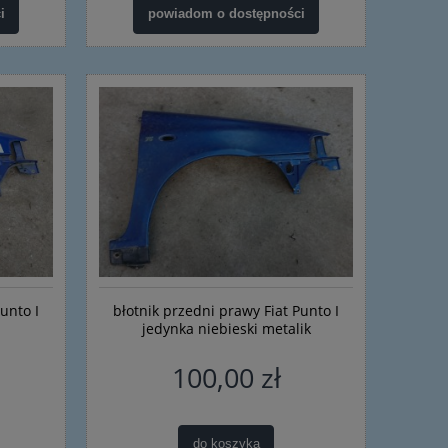
i
powiadom o dostępności
unto I
błotnik przedni prawy Fiat Punto I
jedynka niebieski metalik
100,00 zł
do koszyka