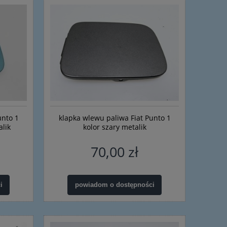
unto 1
klapka wlewu paliwa Fiat Punto 1
alik
kolor szary metalik
70,00 zł
tawa
uszczelka, osłona, gumka do linki
Oprawa oprawka ż
i
powiadom o dostępności
wy
zmiany biegów Fiat Bravo, Panda,
jazdy dziennej ref
Punto, Alfa, Lancia - nowa
Evo nowa
oryginalna
10,00 zł
51,0