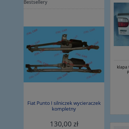
Bestsellery
klapa 
iegów Alfa
Fiat Punto I silniczek wycieraczek
śruba wah
5219703
kompletny
130,00 zł