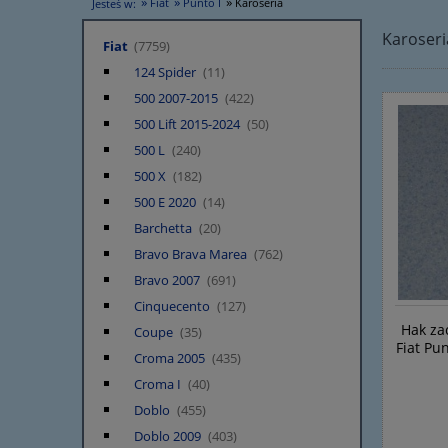
»
»
»
Fiat
Punto I
Karoseria
Jesteś w:
Karoseri
Fiat
(7759)
124 Spider
(11)
500 2007-2015
(422)
500 Lift 2015-2024
(50)
500 L
(240)
500 X
(182)
500 E 2020
(14)
Barchetta
(20)
Bravo Brava Marea
(762)
Bravo 2007
(691)
Cinquecento
(127)
Hak za
Coupe
(35)
Fiat Pun
Croma 2005
(435)
Croma I
(40)
Doblo
(455)
Doblo 2009
(403)