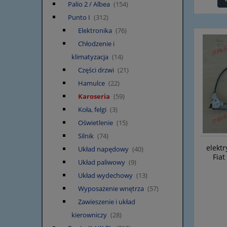
Palio 2 / Albea
(154)
Punto I
(312)
Elektronika
(76)
Chłodzenie i
klimatyzacja
(14)
Części drzwi
(21)
Hamulce
(22)
Karoseria
(59)
Koła, felgi
(3)
Oświetlenie
(15)
Silnik
(74)
elekt
Układ napędowy
(40)
Fia
Układ paliwowy
(9)
Układ wydechowy
(13)
Wyposażenie wnętrza
(57)
Zawieszenie i układ
kierowniczy
(28)