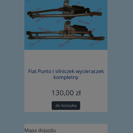
iegów Alfa
Fiat Punto I silniczek wycieraczek
śruba wah
5219703
kompletny
130,00 zł
do koszyka
Mapa dojazdu