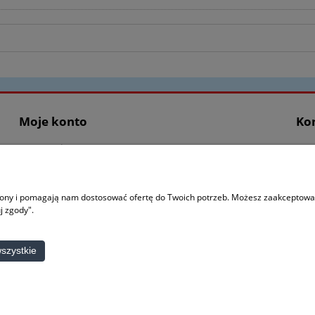
Moje konto
Ko
Logowanie
Kon
Moje zamówienia
O n
Przechowalnia
trony i pomagają nam dostosować ofertę do Twoich potrzeb. Możesz zaakceptować 
Ustawienia konta
j zgody".
szystkie
mowe lub towarowe, niebędące własnością ItalCar, występujące w serwisie, należą do ich właścicieli i zostały 