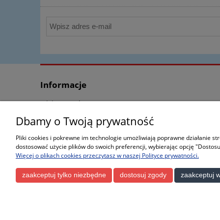
Informacje
Jak kupować?
Koszt dostawy
Dbamy o Twoją prywatność
Regulamin
Pliki cookies i pokrewne im technologie umożliwiają poprawne działanie s
Polityka prywatności
dostosować użycie plików do swoich preferencji, wybierając opcję "Dostosu
Odstąpienie od umowy
Więcej o plikach cookies przeczytasz w naszej Polityce prywatności.
formularz zwrotu towaru
zaakceptuj tylko niezbędne
dostosuj zgody
zaakceptuj w
Wszystkie nazwy, fotografie i znaki fir