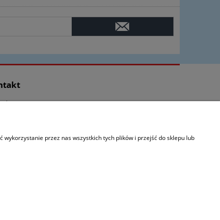
ntakt
takt
as
wykorzystanie przez nas wszystkich tych plików i przejść do sklepu lub
użyte wyłącznie w celach informacyjnych.