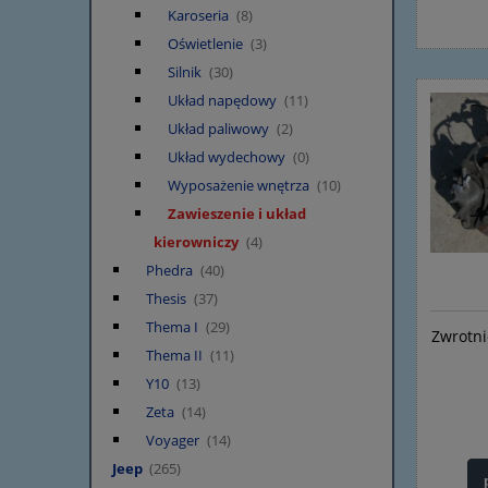
Karoseria
(8)
Oświetlenie
(3)
Silnik
(30)
Układ napędowy
(11)
Układ paliwowy
(2)
Układ wydechowy
(0)
Wyposażenie wnętrza
(10)
Zawieszenie i układ
kierowniczy
(4)
Phedra
(40)
Thesis
(37)
Thema I
(29)
Zwrotni
Thema II
(11)
Y10
(13)
Zeta
(14)
Voyager
(14)
Jeep
(265)