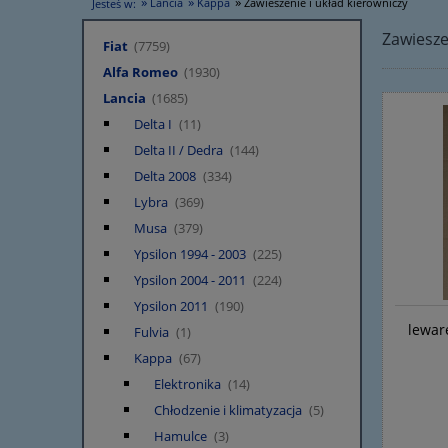
»
»
»
Lancia
Kappa
Zawieszenie i układ kierowniczy
Jesteś w:
Zawiesze
Fiat
(7759)
Alfa Romeo
(1930)
Lancia
(1685)
Delta I
(11)
Delta II / Dedra
(144)
Delta 2008
(334)
Lybra
(369)
Musa
(379)
Ypsilon 1994 - 2003
(225)
Ypsilon 2004 - 2011
(224)
Ypsilon 2011
(190)
lewar
Fulvia
(1)
Kappa
(67)
Elektronika
(14)
Chłodzenie i klimatyzacja
(5)
Hamulce
(3)