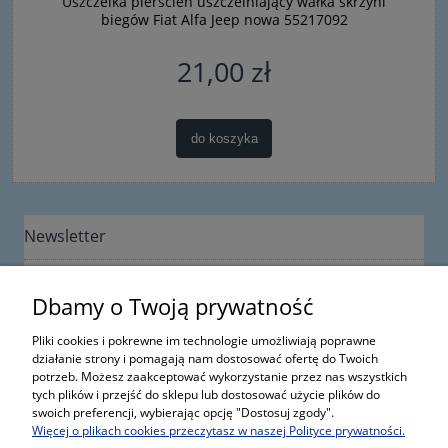
Uszczelka pierścień uszczelniający wałka skrzyni
biegów Fiat Alfa Jeep nowa 55217092
21,00 zł
do koszyka
Newsletter
Dbamy o Twoją prywatność
Pliki cookies i pokrewne im technologie umożliwiają poprawne
działanie strony i pomagają nam dostosować ofertę do Twoich
potrzeb. Możesz zaakceptować wykorzystanie przez nas wszystkich
Informacje
tych plików i przejść do sklepu lub dostosować użycie plików do
swoich preferencji, wybierając opcję "Dostosuj zgody".
Więcej o plikach cookies przeczytasz w naszej Polityce prywatności.
Moje konto