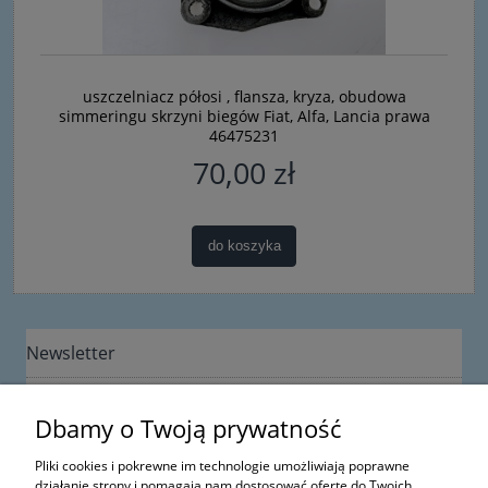
uszczelniacz półosi , flansza, kryza, obudowa
simmeringu skrzyni biegów Fiat, Alfa, Lancia prawa
46475231
70,00 zł
do koszyka
Newsletter
Dbamy o Twoją prywatność
Pliki cookies i pokrewne im technologie umożliwiają poprawne
działanie strony i pomagają nam dostosować ofertę do Twoich