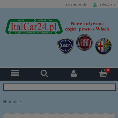
Zarejestruj się
Zaloguj się
Hamulce