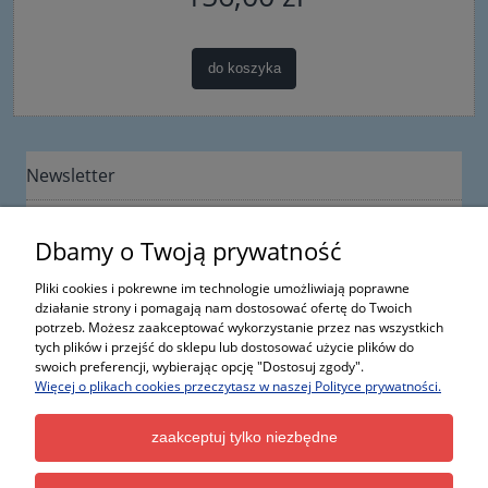
do koszyka
Newsletter
Dbamy o Twoją prywatność
Pliki cookies i pokrewne im technologie umożliwiają poprawne
działanie strony i pomagają nam dostosować ofertę do Twoich
potrzeb. Możesz zaakceptować wykorzystanie przez nas wszystkich
Informacje
tych plików i przejść do sklepu lub dostosować użycie plików do
swoich preferencji, wybierając opcję "Dostosuj zgody".
Więcej o plikach cookies przeczytasz w naszej Polityce prywatności.
Moje konto
zaakceptuj tylko niezbędne
Kontakt