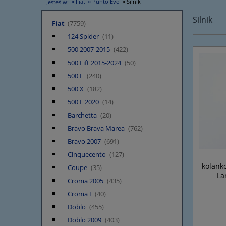
»
»
»
Fiat
Punto Evo
Silnik
Jesteś w:
Silnik
Fiat
(7759)
124 Spider
(11)
500 2007-2015
(422)
500 Lift 2015-2024
(50)
500 L
(240)
500 X
(182)
500 E 2020
(14)
Barchetta
(20)
Bravo Brava Marea
(762)
Bravo 2007
(691)
Cinquecento
(127)
kolanko
Coupe
(35)
La
Croma 2005
(435)
Croma I
(40)
Doblo
(455)
Doblo 2009
(403)