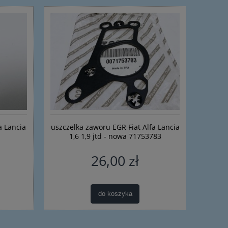
a Lancia
uszczelka zaworu EGR Fiat Alfa Lancia
1,6 1,9 jtd - nowa 71753783
26,00 zł
do koszyka