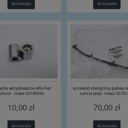
do koszyka
do koszyka
ętka wtryskiwacza Alfa Fiat
przewód elastyczny paliwa Al
Lancia - nowa 55189556
Lancia Jeep- nowa 55701
10,00 zł
70,00 zł
do koszyka
do koszyka