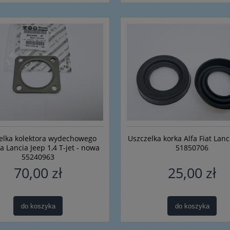
elka kolektora wydechowego
Uszczelka korka Alfa Fiat Lan
fa Lancia Jeep 1,4 T-jet - nowa
51850706
55240963
70,00 zł
25,00 zł
do koszyka
do koszyka