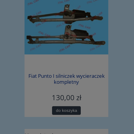
iegów Alfa
Fiat Punto I silniczek wycieraczek
śruba wah
5219703
kompletny
130,00 zł
do koszyka