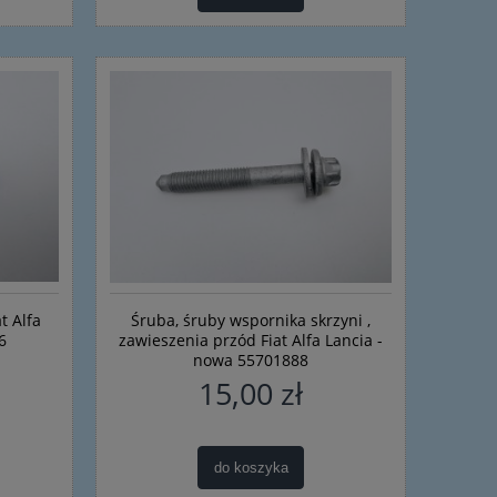
t Alfa
Śruba, śruby wspornika skrzyni ,
6
zawieszenia przód Fiat Alfa Lancia -
nowa 55701888
15,00 zł
do koszyka