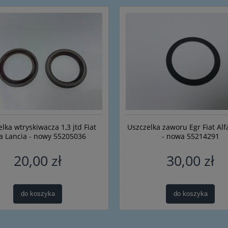
lka wtryskiwacza 1,3 jtd Fiat
Uszczelka zaworu Egr Fiat Alf
fa Lancia - nowy 55205036
- nowa 55214291
20,00 zł
30,00 zł
do koszyka
do koszyka