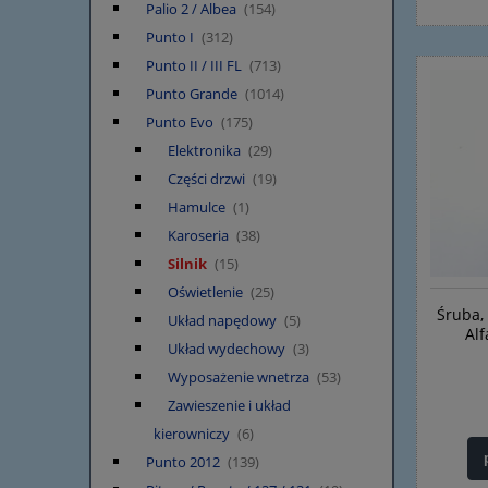
Palio 2 / Albea
(154)
Punto I
(312)
Punto II / III FL
(713)
Punto Grande
(1014)
Punto Evo
(175)
Elektronika
(29)
Części drzwi
(19)
Hamulce
(1)
Karoseria
(38)
Silnik
(15)
Oświetlenie
(25)
Śruba,
Układ napędowy
(5)
Al
Układ wydechowy
(3)
Wyposażenie wnetrza
(53)
Zawieszenie i układ
kierowniczy
(6)
Punto 2012
(139)