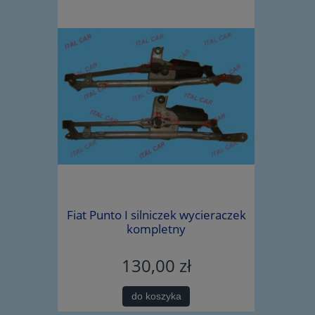
iegów Alfa
Fiat Punto I silniczek wycieraczek
śruba wah
5219703
kompletny
130,00 zł
do koszyka