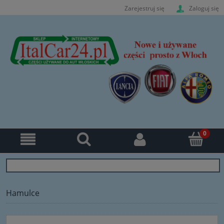
Zarejestruj się
Zaloguj się
Hamulce