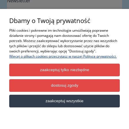
Newsletter
Dbamy o Twoją prywatność
Pliki cookies i pokrewne im technologie umożliwiają poprawne
działanie strony i pomagają nam dostosować ofertę do Twoich
potrzeb. Możesz zaakceptować wykorzystanie przez nas wszystkich
Informacje
tych plików i przejść do sklepu lub dostosować użycie plików do
swoich preferencji, wybierając opcję "Dostosuj zgody".
Więcej o plikach cookies przeczytasz w naszej Polityce prywatności.
Moje konto
zaakceptuj tylko niezbędne
Kontakt
dostosuj zgody
Wszystkie nazwy, fotografie i znaki firmowe lub towarowe, niebędące własnością ItalCar, występujące
w serwisie, należą do ich właścicieli i zostały użyte wyłącznie w celach informacyjnych.
zaakceptuj wszystkie
pokaż pełną wersję strony