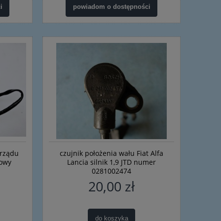
i
powiadom o dostępności
zrządu
czujnik położenia wału Fiat Alfa
nowy
Lancia silnik 1,9 JTD numer
0281002474
20,00 zł
do koszyka