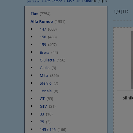
»
»
»
»
Alfa Romeo
145 / 146
Silnik
1,9 JTD
Jesteś w:
1,9 JTD
Fiat
(7754)
Alfa Romeo
(1931)
147
(603)
156
(483)
159
(407)
Brera
(44)
Giulietta
(156)
Giulia
(9)
Mito
(356)
Stelvio
(7)
Tonale
(8)
silni
GT
(83)
GTV
(31)
33
(16)
75
(3)
145 / 146
(166)