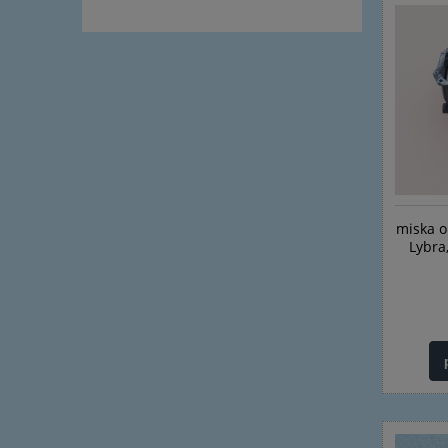
miska o
Lybra