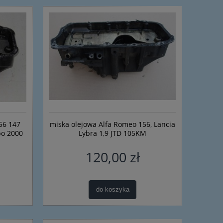
do koszyka
do ko
56 147
miska olejowa Alfa Romeo 156, Lancia
po 2000
Lybra 1,9 JTD 105KM
120,00 zł
do koszyka