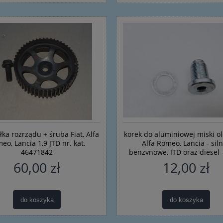
łka rozrządu + śruba Fiat, Alfa
korek do aluminiowej miski ole
eo, Lancia 1,9 JTD nr. kat.
Alfa Romeo, Lancia - siln
46471842
benzynowe, JTD oraz diesel 
Fast
60,00 zł
12,00 zł
acza górnego Alfa Romeo
Rączka, uchwyt, wspornik, pods
147 156
do linki maski Fiat Bravo II - no
oryginalny 46784592
do koszyka
do koszyka
35,00 zł
91,00 zł