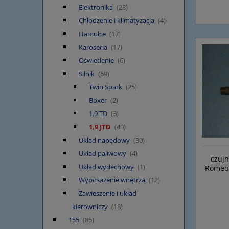
Elektronika
(28)
Chłodzenie i klimatyzacja
(4)
Hamulce
(17)
Karoseria
(17)
Oświetlenie
(6)
Silnik
(69)
Twin Spark
(25)
Boxer
(2)
1,9 TD
(3)
1,9 JTD
(40)
Układ napędowy
(30)
Układ paliwowy
(4)
czujn
Układ wydechowy
(1)
Romeo,
Wyposażenie wnętrza
(12)
Zawieszenie i układ
kierowniczy
(18)
155
(85)