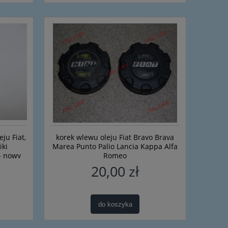
ju Fiat,
korek wlewu oleju Fiat Bravo Brava
iki
Marea Punto Palio Lancia Kappa Alfa
- nowy
Romeo
20,00 zł
tawa
uszczelka, osłona, gumka do linki
Oprawa oprawka ż
wy
zmiany biegów Fiat Bravo, Panda,
jazdy dziennej ref
Punto, Alfa, Lancia - nowa
Evo nowa
oryginalna
do koszyka
10,00 zł
51,0