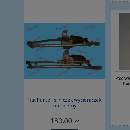
koło wa
Rom
iegów Alfa
Fiat Punto I silniczek wycieraczek
śruba wah
5219703
kompletny
130,00 zł