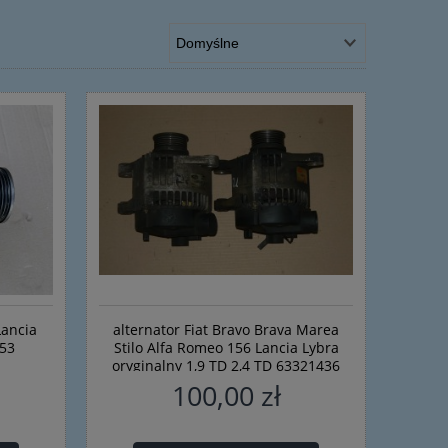
Lancia
alternator Fiat Bravo Brava Marea
353
Stilo Alfa Romeo 156 Lancia Lybra
oryginalny 1,9 TD 2,4 TD 63321436
100 A
100,00 zł