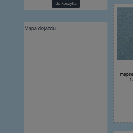
do koszyka
Mapa dojazdu
mapsen
1