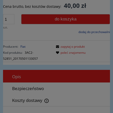
40,00 zł
Cena brutto, bez kosztów dostawy:
do koszyka
szt.
dodaj do przechowalni
Producent:
Fiat
zapytaj o produkt
Kod produktu:
3AC2-
poleć znajomemu
52851_20170501133057
Opis
Bezpieczeństwo
Koszty dostawy
Cena nie zawiera ewentualnych kosztów płatności