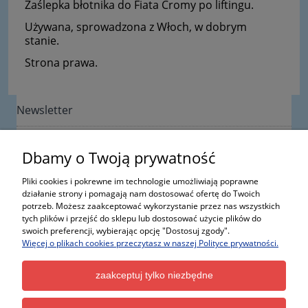
Zaślepka błotnika do Fiata Cromy po liftingu.
Używana, sprowadzona z Włoch, w dobrym
stanie.
Strona prawa.
Newsletter
Dbamy o Twoją prywatność
Pliki cookies i pokrewne im technologie umożliwiają poprawne
działanie strony i pomagają nam dostosować ofertę do Twoich
potrzeb. Możesz zaakceptować wykorzystanie przez nas wszystkich
Informacje
tych plików i przejść do sklepu lub dostosować użycie plików do
swoich preferencji, wybierając opcję "Dostosuj zgody".
Więcej o plikach cookies przeczytasz w naszej Polityce prywatności.
Moje konto
zaakceptuj tylko niezbędne
Kontakt