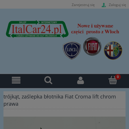
Zarejestruj się
Zaloguj się
trójkąt, zaślepka błotnika Fiat Croma lift chrom
prawa