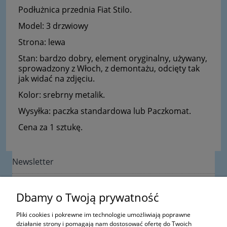
Podłużnica przednia Fiat Stilo
.
Model: 3 drzwiowy
Strona: lewa
Stan: bardzo dobry, element oryginalny, używany,
s
prowadzony z Włoch, z demontażu, odcięty tak
jak widać na zdjęciu.
Kolor: srebrny metalik.
Wysyłka: paczka standardowa lub Paczkomat.
Cena za 1 sztukę.
Newsletter
Dbamy o Twoją prywatność
Pliki cookies i pokrewne im technologie umożliwiają poprawne
działanie strony i pomagają nam dostosować ofertę do Twoich