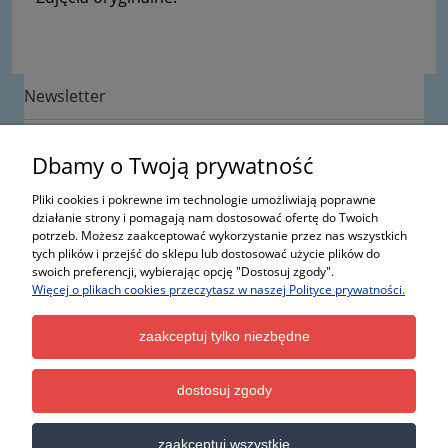
Newsletter
Dbamy o Twoją prywatność
Pliki cookies i pokrewne im technologie umożliwiają poprawne
działanie strony i pomagają nam dostosować ofertę do Twoich
potrzeb. Możesz zaakceptować wykorzystanie przez nas wszystkich
Informacje
tych plików i przejść do sklepu lub dostosować użycie plików do
swoich preferencji, wybierając opcję "Dostosuj zgody".
Więcej o plikach cookies przeczytasz w naszej Polityce prywatności.
Moje konto
zaakceptuj tylko niezbędne
Kontakt
dostosuj zgody
Wszystkie nazwy, fotografie i znaki firmowe lub towarowe, niebędące własnością ItalCar, występujące
w serwisie, należą do ich właścicieli i zostały użyte wyłącznie w celach informacyjnych.
zaakceptuj wszystkie