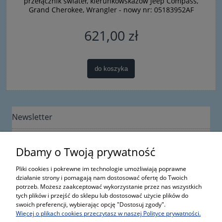
przełącznik świateł, kierunkowskazów Jeep Compass,
Grand Cherokee, Wrangler - nowy nr: 05183952AF
621,00 zł
do koszyka
Newsletter
Dbamy o Twoją prywatność
Pliki cookies i pokrewne im technologie umożliwiają poprawne
działanie strony i pomagają nam dostosować ofertę do Twoich
potrzeb. Możesz zaakceptować wykorzystanie przez nas wszystkich
Informacje
tych plików i przejść do sklepu lub dostosować użycie plików do
swoich preferencji, wybierając opcję "Dostosuj zgody".
Więcej o plikach cookies przeczytasz w naszej Polityce prywatności.
Moje konto