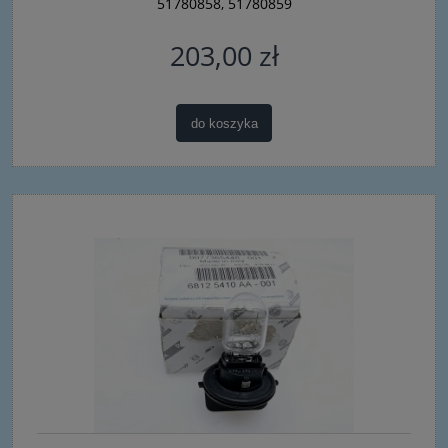
51780858, 51780859
203,00 zł
do koszyka