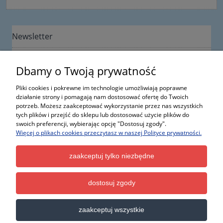
Newsletter
Dbamy o Twoją prywatność
Pliki cookies i pokrewne im technologie umożliwiają poprawne
działanie strony i pomagają nam dostosować ofertę do Twoich
potrzeb. Możesz zaakceptować wykorzystanie przez nas wszystkich
Informacje
tych plików i przejść do sklepu lub dostosować użycie plików do
swoich preferencji, wybierając opcję "Dostosuj zgody".
Więcej o plikach cookies przeczytasz w naszej Polityce prywatności.
Moje konto
zaakceptuj tylko niezbędne
Kontakt
dostosuj zgody
Wszystkie nazwy, fotografie i znaki firmowe lub towarowe, niebędące własnością ItalCar, występujące
w serwisie, należą do ich właścicieli i zostały użyte wyłącznie w celach informacyjnych.
zaakceptuj wszystkie