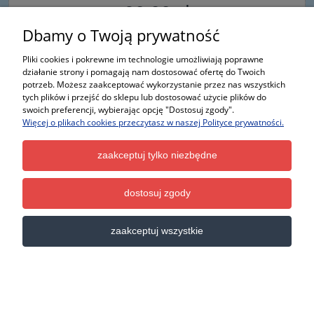
90,00 zł
Dbamy o Twoją prywatność
Pliki cookies i pokrewne im technologie umożliwiają poprawne
powiadom o dostępności
działanie strony i pomagają nam dostosować ofertę do Twoich
potrzeb. Możesz zaakceptować wykorzystanie przez nas wszystkich
tych plików i przejść do sklepu lub dostosować użycie plików do
swoich preferencji, wybierając opcję "Dostosuj zgody".
Więcej o plikach cookies przeczytasz w naszej Polityce prywatności.
zaakceptuj tylko niezbędne
dostosuj zgody
zaakceptuj wszystkie
Lusterko Lancia Musa Fiat Idea prawe i lewe