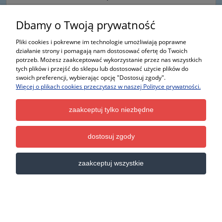
Dbamy o Twoją prywatność
do koszyka
Pliki cookies i pokrewne im technologie umożliwiają poprawne
działanie strony i pomagają nam dostosować ofertę do Twoich
potrzeb. Możesz zaakceptować wykorzystanie przez nas wszystkich
tych plików i przejść do sklepu lub dostosować użycie plików do
swoich preferencji, wybierając opcję "Dostosuj zgody".
Więcej o plikach cookies przeczytasz w naszej Polityce prywatności.
zaakceptuj tylko niezbędne
dostosuj zgody
zaakceptuj wszystkie
Pióro wycieraczki, pióra wycieraczek Fiat Panda III 2012-
nowe oryginalne nr kat 6000633358